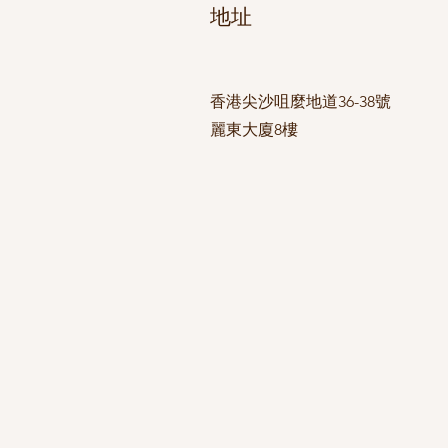
地址
香港尖沙咀麼地道36-38號
麗東大廈8樓