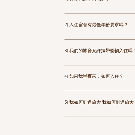
入住時間為下午 2:00，退房時間為上
2) 入住宿舍有最低年齡要求嗎？
是的，任何一位登記客人的最低年齡
3) 我們的旅舍允許攜帶寵物入住嗎
不可以，旅館不允許攜帶寵物。不
4) 如果我半夜來，如何入住？
我們將為您提供入口鎖和房間門鎖的一
LINE、電報協助。我們將為您提供
5) 我如何到達旅舍 我如何到達旅舍
信、LINE、Telegram幫助。
從機場出發：1) 搭乘機場巴士A
在尖沙咀下車：N1出口，步行1分
週一至週五：從西九龍站搭乘20A